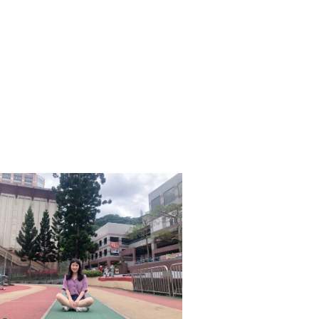
分析結果轉化為可執行
業相關工作，都要持續
提醒我們不要一味和別
麼在努力。對現在的我
比較感到焦慮。但學姊
為行動
。未來我期許自