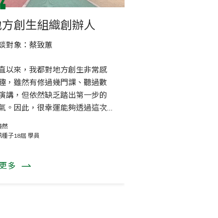
地方創生組織創辦人
MIXXIN
集
談對象：蔡致蕙
Mentor: 7th 王大
直以來，我都對地方創生非常感
我在MIXXIN擔任
趣，雖然有修過幾門課、聽過數
問」，一句話概括
演講，但依然缺乏踏出第一步的
就是在「行銷」公
氣。因此，很幸運能夠透過這次
理」。
機會，訪問到「林也小院」（林
晏然
呂庭萱
好生活工作室）的創辦人 － 蔡致
訊種子18屆 學員
資訊種子18屆 學員
學姊。
更多
看更多