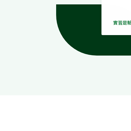
實習是
學姊提
歡什麼
只看公
未來在
想探索
技術之
這次訪談
know