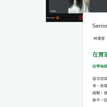
Senio
林秉萱
在實
從學姊
這次訪談的
享，我發
經驗，逐
索不一