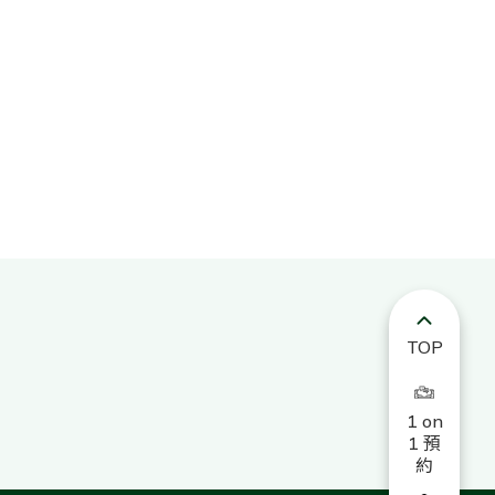
TOP
1 on
1 預
約