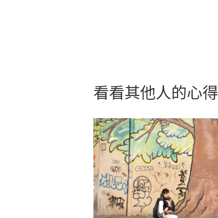
競爭力
的建議
培養問
看看其他人的心得
不用焦
除了職
人比較
來說，
說「不
己能透