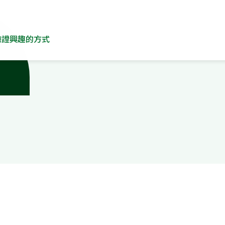
驗證興趣的方式
到，靠實習才能更接近實際工作情況，做完一份之後，才會更知
：實習不只是為了讓履歷變好看，更重要的是
透過真實工作經驗
司名氣，而是會仔細閱讀 JD，判斷工作內容是否是自己想嘗試的
選擇實習或專案時，除了考慮公司光環，更應該
思考這段經驗能
的職涯方向
。
外，更要培養商業思維
中讓我印象最深的一句話是：「寫 code 已經不是最重要的事，而是要
-how。」面對 AI 工具快速發展，單純會使用工具或撰寫程式