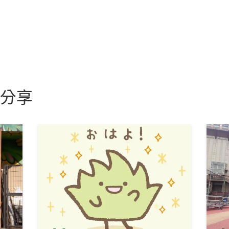
。學姊認為，
真正重要的是能否理解數據背後的商業邏輯，並將
。這讓我重新思考，無論未來走向金融研究、數據分析或其他商
題拆解、商業判斷與溝通表達的能力。
分享
慮自己有焦慮，持續往適合的方向前進
涯與能力上的建議，學姊對心態調整的分享也讓我很受啟發。她
，而是要回到自己短期一到三年的目標，思考自己究竟是為了什
面對實習、社團與未來職涯選擇時，偶爾也會因為陷入和同儕的
用焦慮自己有焦慮」，
焦慮本身並不可怕，重點是能否把它轉化
過更多實戰經歷驗證興趣，一步步找到真正適合自己的方向。