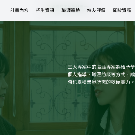
計畫內容
招生資訊
職涯體驗
校友評價
關於資種
三大專案中的職涯專案將給予學
個人指導、職涯訪談等方式，讓
時也累積業界所需的軟硬實力。