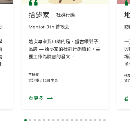
拾夢家
社群行銷
建宇
Mentor: 3th 曾筱芸
訪
學
這次專案我申請的是，盤古銀髮子
一
前
品牌 — 拾夢家的社群行銷職位，主
興
鍵
要工作為臉書的發文。
場
實
勇
的
王韻婷
張
也
資訊種子18屆 學員
資
蕙
看更多
看