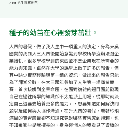
21st 招生專案副召
種子的幼苗在心裡發芽茁壯。
大四的暑假，做了我人生中一項重大的決定，身為東吳
國貿的我到大三大四後開始意識到學校所學沒辦法跟企
業接軌，很多學校學到的東西並不是企業現在所需要的
能力與知識，雖然在大學的課堂上做了許多的報告，但
其中缺少實務經驗與第一線的資訊，做出來的報告只能
為了課堂分數，在大三那年參加了人生第一場商業競
賽，首次接觸到企業命題，在面對複雜的題目面前發現
自己在過往所學的知識卻不太能派上用場，從那時就決
定自己還要去培養更多的能力，，想要知道如何解決問
題以及如何與人協作溝通，在升大四的暑假，看著玲琅
滿目的實習廣告卻不知道究竟對哪些實習感到興趣，也
不知道哪些是我擅長的，身為迷惘人的我看見了資種的