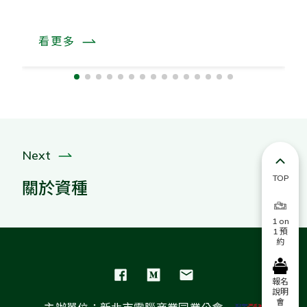
看更多
Next
TOP
關於資種
1 on
1 預
約
報名
說明
會