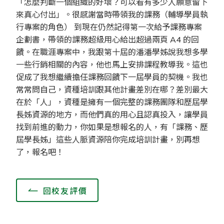
「怎麼判斷一個組織的好壞？可以看有多少人願意留下
來真心付出」。很感謝當時帶領我的課務（輔導學員執
行專案的角色） 到現在仍然記得第一次給予課務專案
企劃書，帶領的課務超級用心給出超過兩頁 A4 的回
饋。在職涯專案中，我跟第十屆的潘潘學姊說我想多學
一些行銷相關的內容，他也馬上安排課程教導我。這也
促成了我想繼續擔任課務回饋下一屆學員的契機。我也
常常問自己，資種培訓跟其他計畫差別在哪？差別最大
在於「人」，資種是擁有一個完整的課務團隊和歷屆學
長姊資源的地方，而他們真的用心且認真投入，讓學員
找到前進的動力，你如果是想報名的人，有「課務、歷
屆學長姊」這些人脈資源陪你完成培訓計畫，別再想
了，報名吧！
回校友評價