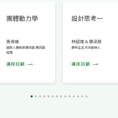
團體動力學
設計思考一
張肯維
林紹偉 & 康涵慈
國泰人壽板新通訊處 通訊處
康林生活 共同創辦人
經理
講座回顧
講座回顧