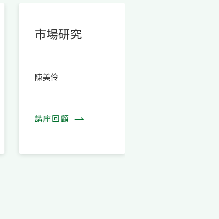
市場研究
專案管理
陳美伶
馮炳勳 Rex
講座回顧
講座回顧