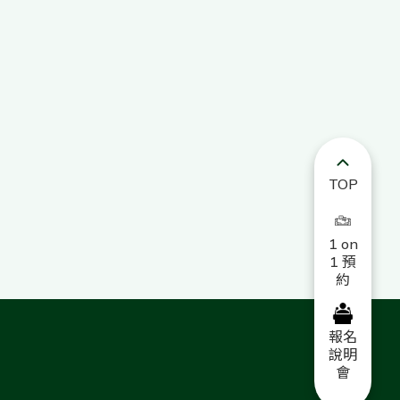
TOP
1 on
1 預
約
報名
說明
會