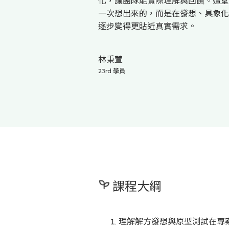
化，讓團隊能實際理解與回饋。這堂
一次想出來的，而是在發想、具象化
逐步變得更貼近真實需求。
林秉萱
23rd 學員
課程大綱
理解解方發想與原型測試在專