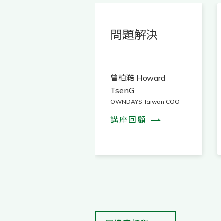
產業趨勢分享
問題解決
明政＆王皓
曾柏澔 Howard
XIN & iChef Co-
TsenG
nder
OWNDAYS Taiwan COO
座回顧
講座回顧