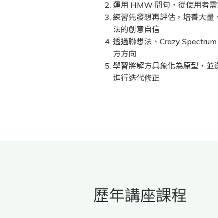
運用 HMW 問句，從使用者
練習先發想再評估，培養大量
法的創意自信
透過聯想法、Crazy Spect
方方向
學習將解方具象化為原型，並
進行迭代修正
歷年講座課程